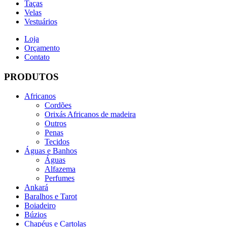
Taças
Velas
Vestuários
Loja
Orçamento
Contato
PRODUTOS
Africanos
Cordões
Orixás Africanos de madeira
Outros
Penas
Tecidos
Águas e Banhos
Águas
Alfazema
Perfumes
Ankará
Baralhos e Tarot
Boiadeiro
Búzios
Chapéus e Cartolas