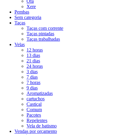
Ofá
Xere
Pembas
Sem categoria
Taças
Taças com corrente
Taças pintadas
Taças trabalhadas
Velas
12 horas
13 dias
21 dias
24 horas
3 dias
7 dias
7 horas
9 dias
Aromatizadas
cartuchos
Castiçal
Comum
Pacotes
Repelentes
Vela de batismo
Vendas por orçamento