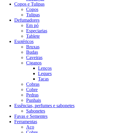
Copos e Tulipas
Copos
Tulipas
Defumadores
Em pó
Especiarias
Tablete
Esotéricos
Bruxas
Budas
Caveiras
Ciganos
Lenços
Leques
Taças
Cobras
Cobre
Pedras
Punhais
Essências, perfumes e sabonetes
Sabonetes
Favas e Sementes
Ferramentas
Aço
Cobre