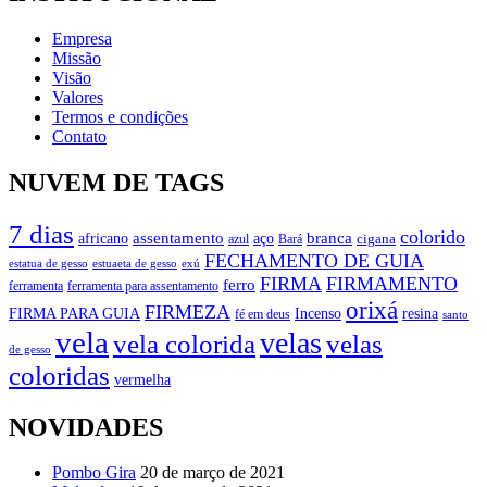
Empresa
Missão
Visão
Valores
Termos e condições
Contato
NUVEM DE TAGS
7 dias
colorido
branca
assentamento
aço
africano
azul
cigana
Bará
FECHAMENTO DE GUIA
estatua de gesso
exú
estuaeta de gesso
FIRMA
FIRMAMENTO
ferro
ferramenta
ferramenta para assentamento
orixá
FIRMEZA
FIRMA PARA GUIA
Incenso
resina
fé em deus
santo
vela
velas
vela colorida
velas
de gesso
coloridas
vermelha
NOVIDADES
Pombo Gira
20 de março de 2021