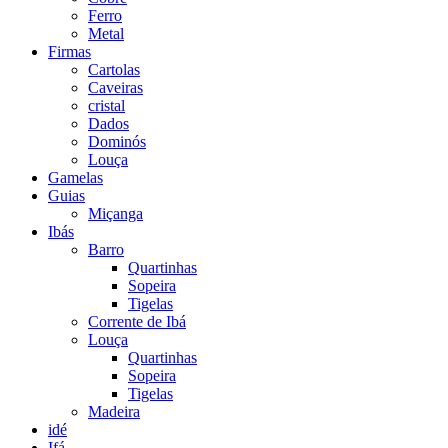
Ferro
Metal
Firmas
Cartolas
Caveiras
cristal
Dados
Dominós
Louça
Gamelas
Guias
Miçanga
Ibás
Barro
Quartinhas
Sopeira
Tigelas
Corrente de Ibá
Louça
Quartinhas
Sopeira
Tigelas
Madeira
idé
Ifá