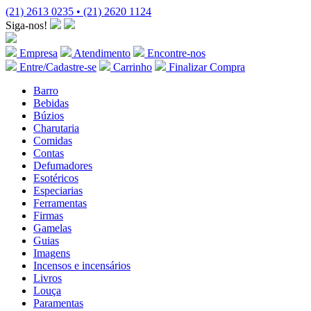
(21) 2613 0235 • (21) 2620 1124
Siga-nos!
Empresa
Atendimento
Encontre-nos
Entre/Cadastre-se
Carrinho
Finalizar Compra
Barro
Bebidas
Búzios
Charutaria
Comidas
Contas
Defumadores
Esotéricos
Especiarias
Ferramentas
Firmas
Gamelas
Guias
Imagens
Incensos e incensários
Livros
Louça
Paramentas