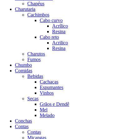
Chapéus
Charutaria
Cachimbos
Cabo curvo
Acrílico
Resina
Cabo reto
Acrilico
Resina
Charutos
Fumos
Chumbo
Comidas
Bebidas
Cachaças
Espumantes
Vinhos
Secas
Grãos e Dendê
Mel
Melado
Conchas
Contas
Contas
Miçangas