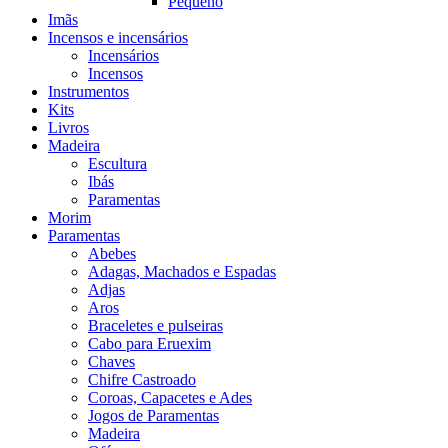
Pequeno
Imãs
Incensos e incensários
Incensários
Incensos
Instrumentos
Kits
Livros
Madeira
Escultura
Ibás
Paramentas
Morim
Paramentas
Abebes
Adagas, Machados e Espadas
Adjas
Aros
Braceletes e pulseiras
Cabo para Eruexim
Chaves
Chifre Castroado
Coroas, Capacetes e Ades
Jogos de Paramentas
Madeira